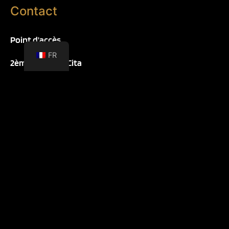
Contact
Point d'accès
FR
2ème étage CC Cita
info@hotspotgc.com
+34 638 887 720
Médias sociaux
Copyright © 2026 Hotspot Gran Canaria